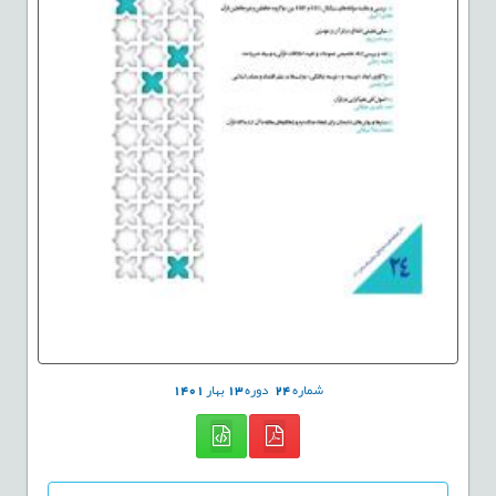
شماره
24
دوره
13
بهار
1401