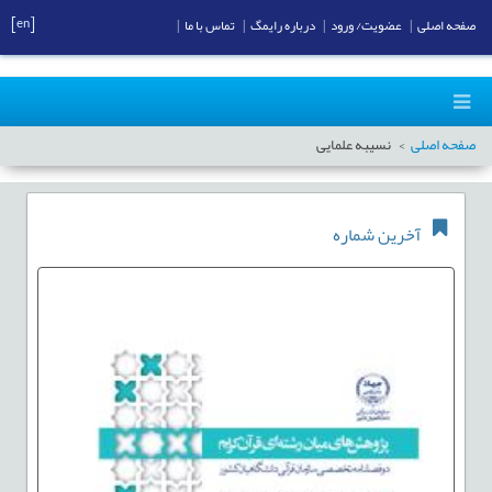
[en]
صفحه اصلی
|
عضویت/ ورود
|
درباره رایمگ
|
تماس با ما
|
صفحه اصلی
نسيبه علمایی
آخرین شماره