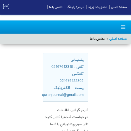
[en]
صفحه اصلی
|
عضویت/ ورود
|
درباره رایمگ
|
تماس با ما
|
صفحه اصلی
تماس با ما
پشتیبانی
تلفن
: 02167612310
تلفكس
:
021676122302
پست الکترونیک
:
quranjournal@gmail.com
کاربر گرامی، اطلاعات
درخواست شده را کامل کنید
تا از سوي پشتيباني با شما
تماس گرفته شود.