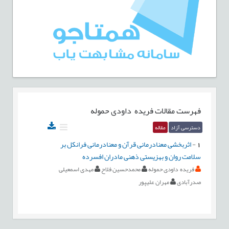
فهرست مقالات
فریده داودی حموله
دسترسی آزاد
مقاله
1
-
اثربخشی معنادرمانی قرآن و معنادرمانی فرانکل بر
سلامت روان و بهزیستی ذهنی مادران افسرده
فریده داودی حموله
محمدحسین فلاح
مهدی اسمعیلی
صدرآبادی
مهران علیپور