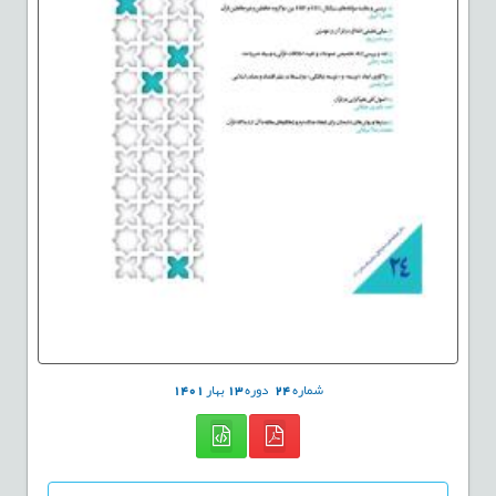
شماره
24
دوره
13
بهار
1401