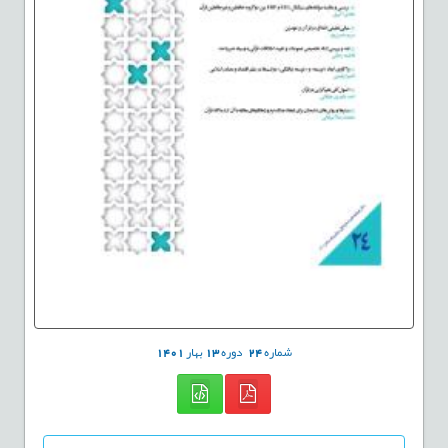
شماره
24
دوره
13
بهار
1401