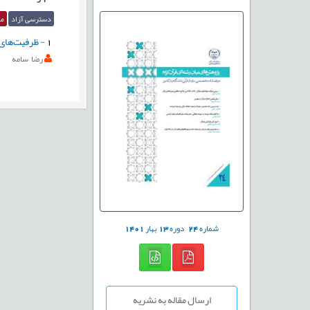
دسترسی آزاد
مق
1
-
ظرفیت‌های 
رضا سامه
شماره
24
دوره
13
بهار
1401
ارسال مقاله به نشریه