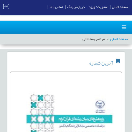
[en]
صفحه اصلی
|
عضویت/ ورود
|
درباره رایمگ
|
تماس با ما
|
صفحه اصلی
مرتضی سلطانی
آخرین شماره