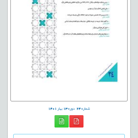
شماره
24
دوره
13
بهار
1401