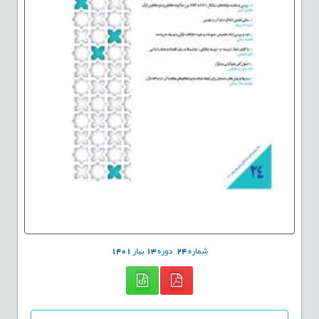
شماره
24
دوره
13
بهار
1401