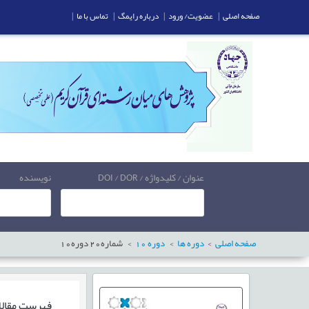
صفحه اصلی
|
عضویت/ ورود
|
درباره رایمگ
|
تماس با ما
|
عنوان / کلیدواژه / DOI / DOR
نویسنده
صفحه اصلی
دوره ها
دوره
10
شماره
20
دوره
10
فهرست مقال