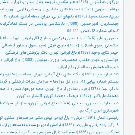
بورکهارت، تیتوس (1376)؛ هنر مقدس، ترجمه جلال ستاری، تهران، انتشارت سروش.
پرهام، سیروس (1371)؛ دستباف‌های عشایری و روستایی فارس، تهران، انتشارات امیرکبیر.
پیرنیا، محمد مجید (1373)؛ باغهای ایرانی. تهران، مجله آبادی، شماره 15.
چیتسازیان، امیرحسین (1388)؛ بازشناسی پردیس در ب
گلجام، شماره 12، صص. 122-99.
حصوری، علی (1376)؛ باغ مینوی فردوس و طرح قالی ایرانی. تهران، ماهنامه کلک، شماره 89- 93.
حشمتی رضوی،‌فضلالله (1387)؛ تاریخ فرش (سیر تحول و تطور فرشبافی ایران)، تهران، انتشارات هنر.
حیدر نتاج، وحید (1389)؛ باغ ایرانی، تهران، دفتر پژوهش‌های فرهنگی.
خوانساری، مهدی؛‌مقتدر، مح
دبیرخانه همایش بینالمللی باغ ایرانی.
دادبه، اریاسپ (1383)؛ مکتب‌های باغ آریایی. تهران، مجله مو
بیستم شماره پیاپی 41، اداره کل موزه‌ها – سازمان میراث فرهنگی و گردشگری.
دادگر، لیلا. (1373). فرش نمادی از باغ. نهران: مجله موزهها، شماره 2، صص. 74-73.
دهخدا، علی‌اکبر. (1377). فرهنگ دهخدا. تهران: انتشارات تهران.
دیبا، داراب؛ انصاری، مجتبی (1374)؛ باغ ایرانی.
شهرسازی ایران، ارگ بم.
رئیسی، ایمان (1391)؛ فرش – باغ ایرانی بیش متنی در هنرهای سنتی. تهران، مجله هنر، شماره 166، صص. 47-3
8. زکی زاده رنانی، علی‌رضا (1386)؛ آرامش ابدی بهشت و نعمت‌های آن، تهران، نشر ایوان.
سایکس، سرپرسی (1336)؛ سفرنامه ژنرال سرپرسی سایکس، ترجمه حسین سعادتنوری، تهران، انتشارات ابنسینا، چاپ دوم.