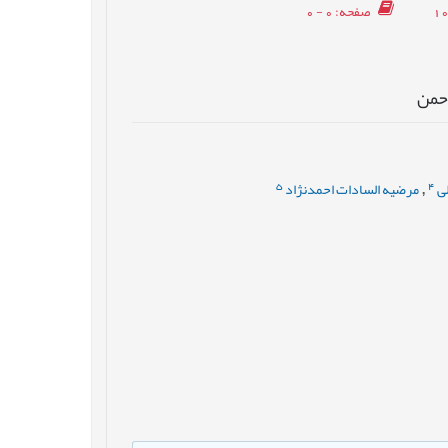
صفحه
: 0 - 0
رحمن
5
4
ی
مرضیه السادات احمدنژاد
,