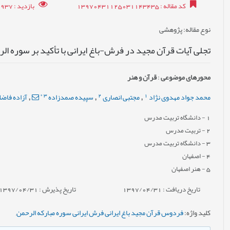
کد مقاله
: 13970431125031143435
بازدید
: 10937
نوع مقاله
: پژوهشی
تجلی آیات قرآن مجید در فرش-باغ ایرانی با تأکید بر سوره ال
محورهای موضوعی
:
قرآن و هنر
*
3
2
1
محمد جواد مهدوی نژاد
مجتبی انصاری
سپیده صمدزاده
آزاده فاضل
,
,
,
1
- دانشگاه تربیت مدرس
2
- تربیت مدرس
3
- دانشگاه تربیت مدرس
4
- اصفهان
5
- هنر اصفهان
تاریخ دریافت : 1397/04/31
تاریخ پذیرش : 1397/04/31
کلید واژه
:
فردوس قرآن مجید باغ ایرانی فرش ایرانی سوره مبارکه الرحمن
,