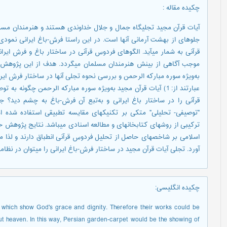
چکیده مقاله
:
آیات قرآن مجید تجلیگاه جمال و جلال خداوندی هستند و هنرمندان مسلما
جلوهای از بهشت آرمانی آنها است. در این راستا فرش-باغ ایرانی نمو
قرآنی به شمار میآید. الگوهای فردوس قرآنی در ساختار باغ و فرش ایرا
موجب آگاهی از بینش هنرمندان مسلمان میگردد. هدف از این پژوهش با
به‌ویژه سوره مبارکه الرحمن و بررسی نحوه تجلی آنها در ساختار فرش ا
قرآنی را در ساختار باغ ایرانی و به‌تبع آن فرش-باغ به چشم دید؟
"توصیفی- تحلیلی" متکی بر تکنیک‎های مقایسه تط
ترکیبی از روشهای کتابخانهای و مطالعه اسنادی میباشد. نتایج پژوهش ح
اسلامی بر شاخصهای حاصل از تحلیل فردوس قرآنی انطباق دارند و لذا م
آورد. تجلی آیات قرآن مجید در ساختار فرش-باغ ایرانی را میتوان در نظا
چکیده انگلیسی
:
s which show God's grace and dignity. Therefore their works could be
t heaven. In this way, Persian garden-carpet would be the showing of