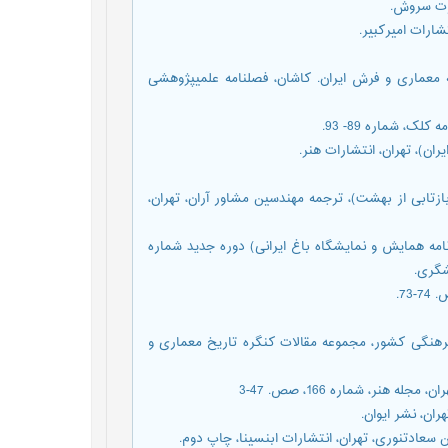
ستر نمادگرایانه معماری و فرش ایران. کاشان، فصلنامه علمیپژوهشی
مدرضا؛ یاوری، مینوش (1383)؛ باغ ایرانی (بازتابی از بهشت)، ترجمه مهندسین مشاور آران، تهران،
زه‌ها (ویژه‌نامه همایش و نمایشگاه باغ ایرانی) دوره جدید شماره
 تهران، سازمان میراث فرهنگی کشور، مجموعه مقالات کنگره تاریخ معماری و