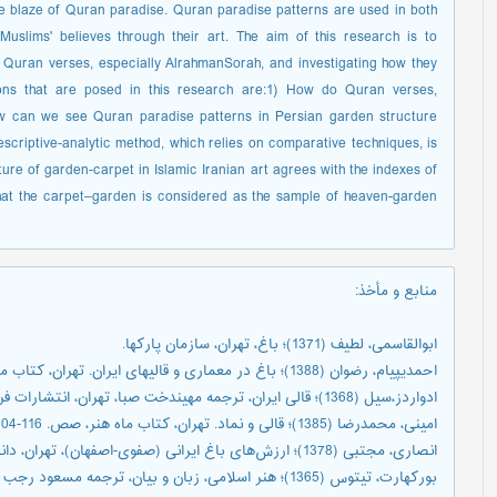
the blaze of Quran paradise. Quran paradise patterns are used in both
slims' believes through their art. The aim of this research is to
 Quran verses, especially AlrahmanSorah, and investigating how they
ions that are posed in this research are:1) How do Quran verses,
w can we see Quran paradise patterns in Persian garden structure
criptive-analytic method, which relies on comparative techniques, is
ture of garden-carpet in Islamic Iranian art agrees with the indexes of
hat the carpet–garden is considered as the sample of heaven-garden
منابع و مأخذ
:
ابوالقاسمی، لطیف (1371)؛ باغ، تهران، سازمان پارکها.
احمدیپیام، رضوان (1388)؛ باغ در معماری و قالیهای ایران. تهران، کتاب ماه هنر، صص. 62-58.
ادواردز،‌سیل (1368)؛ قالی ایران، ترجمه مهیندخت صبا، تهران، انتشارات فرهنگسرا.
امینی، محمدرضا (1385)؛ قالی و نماد. تهران، کتاب ماه هنر، صص. 116-104.
انصاری، مجتبی (1378)؛ ارزش‌های باغ ایرانی (صفوی-اصفهان)، تهران، دانشگاه تهران، رساله‌ی دکترا.
‌بورکهارت، تیتوس (1365)؛ هنر اسلامی، زبان و بیان، ترجمه مسعود رجب نیا، تهران، انتشارات سروش.