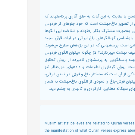
ن با عنایت به این آیات به خلق آثاری پرداختهاند که
دی از تصویر باغ-بهشت است که خود جلوهای از فردوس
نی به‌صورت مشترک بکار رفتهاند و شناخت این الگوها
زشناسی کهنالگوهای باغ ایرانی در آیات قرآن مجید
یرانی است. پرسشهایی که در این پژوهش مطرح میشوند،
عبارتند از: 1) آیات قرآن مجید به‌ویژه سوره مبارکه الرحمن چگونه به توصیف بهشت میپردازند؟ 2) چگونه میتوان الگوی فردوس
 جهت پاسخگویی به پرسشهای نامبرده از روش تحقیق
بیقی استفاده شده است. روش گردآوری اطلاعات و دادههای موردنظر نیز
اکی از آن است که ساختار باغ و فرش در تمدن ایرانی-
یتوان فرش-باغ را نمودی از الگوی باغ-بهشت به شمار
مهای سهگانه معنایی، کارکردی و کالبدی به چشم دید.
Muslim artists' believes are related to Quran verse
the manifestation of what Quran verses express abou