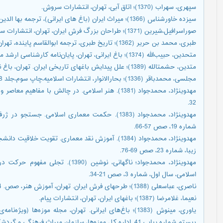
سپهری، سهراب (1370)؛ اتاق آبی، تهران، انتشارات سروش.
سیزده خاورشناس (1366)؛ میراث ایران (باغ های ایرانی)، ترجمه بها الدین پازارگاد، تهران، بنگاه ترجمه و نشر کتاب.
صوراسرافیل،‌شیرین (1371)؛ طراحان بزرگ فرش ایران، تهران، انتشارات سروش.
طبری، محمد بن حریر (1362)؛ تاریخ طبری، ترجمه ابوالقاسم پاینده، تهران، نشر بنیاد فرهنگ ایران.
متحدین، حبیب‌الله (1374)؛ باغ ایرانی، تهران، پایان‌نامه کارشناسی ارشد معماری، دانشگاه تربیت مدرس.
متدین، حشمتالله (1389)؛ علل پیدایش باغهای تاریخی ایران. تهران، باغ نظر، شماره 15، صص. 62-51.
مجلسی، محمدباقر (1336)؛ بحارالانوار، انتشارات اسلامیه،‌چاپ سوم،‌جلد 8.
32.
مهدوینژاد، محمدجواد (1383). حکمت معماری اسلامی. 
شماره 19، صص 57-66.
مهدوینژاد، محمدجواد (1384). آموزش نقد معماری. تقویت
زيبا، شماره 23، صص 69-76.
مهدوینژاد، محمدجواد؛ ناگهانی، نوشین 
اسلامی، سال اول، شماره 3، صص 21-34.
ناصری، عباسعلی (1388)؛ طرحهای فرش ایران. تهران، آموزش هنر، صص. 44-39.
نعیما، غلامرضا (1387)؛ باغهای ایران، تهران، انتشارات پیام.
یاوری، مینوش (1383)؛ باغ‌های ایرانی. تهران، مجله موزه‌ها
بیستم شماره پیاپی 41. اداره کل موزه‌ها، سازمان میراث فرهنگی و گردشگری.