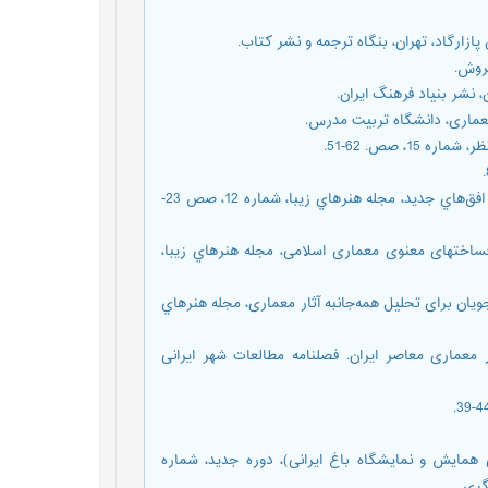
مهدوینژاد، محمدجواد (1381). هنر اسلامی. در چالش با مفاهيم معاصر و افق‌هاي جديد، مجله هنرهاي زيبا، شماره 12، صص 23-
جستجو در ژرف‏ساخت‏های معنوی معماری اسلامی، مجله هنرهاي زيبا،
 خلاقیت دانشجویان برای تحلیل همه‌جانبه آثار معماری، مجله هنرهاي
(1390). تجلی مفهوم حرکت در معماری معاصر ایران. فصلنامه مطالعات شهر ایرانی
 (ویژه‌نامه‌ی همایش و نمایشگاه باغ ایرانی)، دوره جدید، شماره