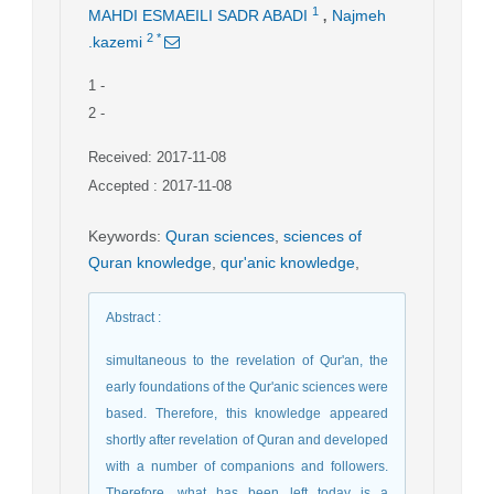
,
1
MAHDI ESMAEILI SADR ABADI
Najmeh
2
*
.kazemi
1
-
2
-
Received: 2017-11-08
Accepted : 2017-11-08
Keywords
:
Quran sciences
,
sciences of
Quran knowledge
,
qur'anic knowledge
,
Abstract
:
simultaneous to the revelation of Qur'an, the
early foundations of the Qur'anic sciences were
based. Therefore, this knowledge appeared
shortly after revelation of Quran and developed
with a number of companions and followers.
Therefore, what has been left today is a