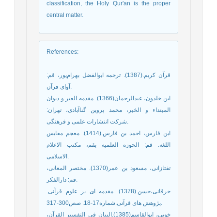
classification, the Holy Qur'an is the proper
central matter.
References
:
قرآن کریم.(1387). ترجمه ابوالفضل بهرام‌پور، قم:
آوای قرآن.
ابن خلدون، عبدالرحمان(1366). مقدمه العبر و دیوان
المبتداء و الخبر، محمد پروین گناآبادی، تهران:
شرکت انتشارات علمی و فرهنگی.
ابن فارس، احمد بن فارس.(1414). معجم مقایس
اللغه. قم: الحوزه العلمیه بقم، مکتب الاعلام
الاسلامی.
تفتازانی، مسعود بن عمر(1370). مختصر المعانی،
قم: دارالفکر.
خرقانی،حسن.(1378). مقدمه ای بر علوم قرآنی.
پژوهش های قرآنی.شماره17-18. صص300-317.
خویی، ابوالقاسم(1385).البیان فی التفسیر القرآن،