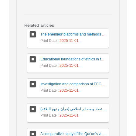
Related articles
The enemies' platforms and methods for creating soft war and strategies for dealing with it from the perspective of the Quran
Print Date
: 2025-11-01
Educational foundations of ethics in the Quran and the Testaments
Print Date
: 2025-11-01
Investigation and comparison of EEG and ERP signal components between two groups of Qur'an memorizers and non-memorizers
Print Date
: 2025-11-01
بررسي ابعاد توسعهو توسعه نيافتگي در علم اقتصاد و مصادر اسلامي (قرآن و نهج البلاغه)
Print Date
: 2025-11-01
A comparative study of the Qur'an's view with the theories of Rogers, Maslow and Viktor Frankl about strengthening the will