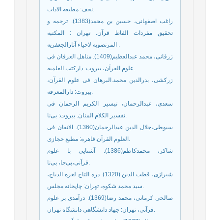
نجف: مطبعه الاداب.
راغب اصفهانی، حسین بن محمد(1383). ترجمه و
تحقیق مفردات الفاظ قرآن. تهران : المکتبه
المرتضویه لاحیاء آثارالجعفریه .
زرقانی، محمد عبدالعظیم(1409). مناهل العرفان فی
علوم القرآن، بیروت: دارکتب العلمیه.
زرکشی، بدرالدین محمد.البرهان فی علوم القرآن،
بیروت: دارالمعرفه.
سعدی، عبدالرحمان، تیسیر الکریم الرحمان فی
تفسیر الکلام المنان. بیروت: بی‌نا.
سیوطی،جلال الدین عبدالرحمان(1360). الاتقان فی
العلوم القرآن.قاهره: مطبع حجازی.
شاکر، محمدکاظم(1386). آشنایی با علوم
قرآنی،بی‌جا، بی‌نا.
شیرازی، قطب الدین.(1320). دره التاج لغره الدباج،
سید محمد شکوه، تهران: چاپخانه مجلس.
صالحی کرمانی، محمد رضا(1369). درآمدی بر علوم
قرآنی، تهران: جهاد دانشگاهی دانشگاه تهران.