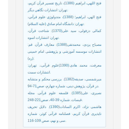
فتح اللهي، ابراهيم (1386)، تاريخ تفسير قرآن کريم،
تهران: انتشارات نگاهي ديگر.
فتح الهي، ابراهيم؛ (1388)، متدولوژي علوم قرآني،
تهران: دانشگاه امام صادق (عليه السلام).
کمالی دزفولی، سید علی(1370). شناخت قرآن،
تهران: انتشارات اسوه.
مصباح یزدی، محمدتقی(1388). معارف قرآن. قم:
انتشارات موسسه آموزشی و پژوهشی امام خمینی
(ره).
معرفت، محمد هادی.(1390)علوم قرآنی،. تهران:
انتشارات سمت.
میرشمسی، صدیقه(1382). بررسی محکم و متشابه
در قرآن، پژوهش دینی، شماره چهارم، صص71-94.
نصیری، علی(1385). فلسفه علوم قرآنی. مجله
قبسات. شماره 39-40، صص221-248.
هاشمی نژاد، اکرم السادات(1390). دلایل تحریف
ناپذیری قرآن کریم، فصلنامه قرآنی کوثر، شماره
سی و نهم، صص 109-116.