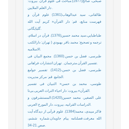
صبحی، صالح(1977).مباحث فی علوم قرآن. بیروت:
دار العلم الملایین .
طالقانی، سید عبدالوهاب(1361) علوم قرآن و
فهرست منابع، قم: دار القرآن« کریم آیت الله
گلپایگانی.
طباطبايي،سید محمد حسین(1376). قرآن در اسلام،
ترجمه و تصحيح: محمد باقر بهبودي ( تهران: دارالکتب
الاسلاميه.
طبرسی، فضل بن حسن.(1360). مجمع البیان فی
تفسیر القرآن.مترجمان.. تهران:انتشارات فراهانی.
طبرسی، فضل بن حسن،(1412). تفسیر جوامع
الجامع. قم: مرکز مدیریت.
طوسى، محمد بن حسن‏« التبيان فى تفسير
القرآن‏».بیروت: دار احياء التراث العربى‏.بی‌تا.
علی الصغیر، محمد حسین(1420).المستشرقون و
الدراسات القرانیه، بیروت، دار المورخ العربی.
فاکر میبدی، محمد(1384). علوم قرآنی از دیدگاه آیت
الله معرفت.فصلنامه پیام جاویدان.شماره ششم،
صص 21-34.