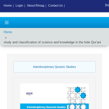
[fa]
Home
|
Login
|
About Rimag
|
Contact Us
|
Home
study and classification of science and knowledge in the hole Qur’ani
Interdisciplinary Quranic Studies