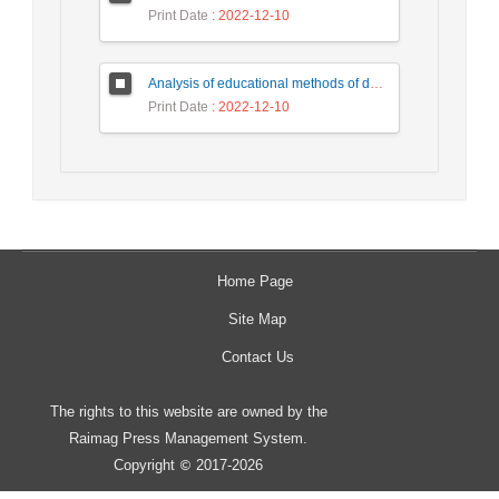
Print Date
: 2022-12-10
Analysis of educational methods of dealing with children based on Surah Yusuf - a qualitative study
Print Date
: 2022-12-10
Home Page
Site Map
Contact Us
The rights to this website are owned by the
Raimag Press Management System.
Copyright
2017-2026
©