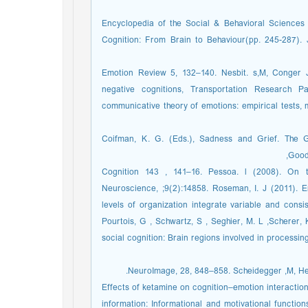
Encyclopedia of the Social & Behavioral Sciences 
Cognition: From Brain to Behaviour(pp. 245-287). 
Emotion Review 5, 132–140. Nesbit. s,M, Conger J
negative cognitions, Transportation Research P
communicative theory of emotions: empirical tests, m
Coifman, K. G. (Eds.), Sadness and Grief. The G
Goodm
Cognition 143 , 141–16. Pessoa. l (2008). On t
Neuroscience, ;9(2):14858. Roseman, I. J (2011). Em
levels of organization integrate variable and cons
Pourtois, G , Schwartz, S , Seghier, M. L ,Scherer, 
social cognition: Brain regions involved in processi
NeuroImage, 28, 848–858. Scheidegger ,M, Hen
Effects of ketamine on cognition–emotion interaction
information: Informational and motivational function