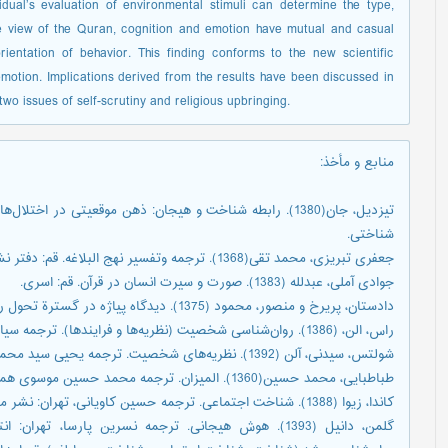
idual’s evaluation of environmental stimuli can determine the type,
e view of the Quran, cognition and emotion have mutual and casual
ientation of behavior. This finding conforms to the new scientific
emotion. Implications derived from the results have been discussed in
two issues of self-scrutiny and religious upbringing.
منابع و مأخذ
:
تیزدیل، جان(1380). رابطه شناخت و هیجان: ذهن موقعیتی در 
شناختی.
جعفری تبریزی، محمد تقی(1368). ترجمه وتفسیر نهج البلاغه. قم: دفتر نشر فرهنگ اسلامی.
جوادی آملی، عبدلله (1383). صورت و سیرت انسان در قرآن. قم: اسری.
دادستان، پریرخ و منصور، محمود (1375). ديدگاه پياژه در گسترة تحول رواني. تهران: انتشارات بعثت.
راس، الن، (1386). روان‌شناسی شخصیت (نظریه‌ها و فرایندها). ترجمه سیاوش جمالفر، تهران: انتشارات روان.
شولتس، سیدنی، آلن (1392). نظریه‌های شخصیت. ترجمه‌ یحیی سید محمدی، تهران: نشر ویرایش.
طباطبایی، محمد حسین(1360). المیزان. ترجمه محمد حسین موسوی همدانی، قم: انتشارات اسلامی.
کاندا، زیوا (1388). شناخت اجتماعی. ترجمه حسین کاویانی، تهران: نشر مهرکاویان.