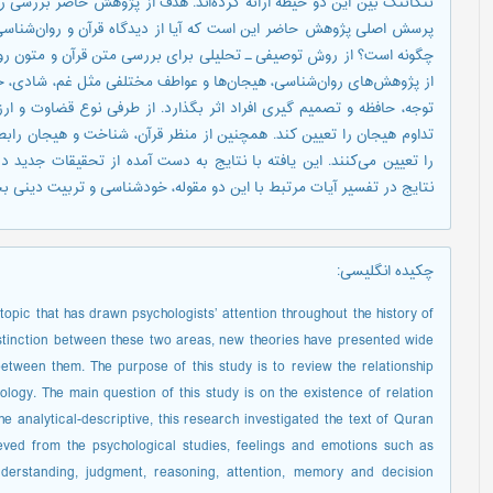
تنگاتنگ بین این دو حیطه ارائه کرده‌اند. هدف از پژوهش حاضر بررسی ر
پرسش اصلی پژوهش حاضر این است که آیا از دیدگاه قرآن و روان‌شناسی 
چگونه است؟ از روش توصیفی ـ تحلیلی برای بررسی متن قرآن و متون روا
از پژوهش‌های روان‌شناسی، هیجان‌ها و عواطف مختلفی مثل غم، شادی، خ
توجه، حافظه و تصمیم گیری افراد اثر بگذارد. از طرفی نوع قضاوت و ار
تداوم هیجان را تعیین کند. همچنین از منظر قرآن، شناخت و هیجان رابطه
را تعیین می‌کنند. این یافته با نتایج به دست آمده از تحقیقات جدید 
نتایج در تفسیر آیات مرتبط با این دو مقوله، خودشناسی و تربیت دینی 
چکیده انگلیسی
:
opic that has drawn psychologists’ attention throughout the history of
istinction between these two areas, new theories have presented wide
between them. The purpose of this study is to review the relationship
gy. The main question of this study is on the existence of relation
 analytical-descriptive, this research investigated the text of Quran
eved from the psychological studies, feelings and emotions such as
nderstanding, judgment, reasoning, attention, memory and decision