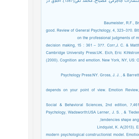
روان‌شناسی رشد (شناخت، شناخت اجتماعی، شناخت و عواطف). تهران: انتشارات جاجرمی. مصباح، محمد تقی(1387). اخلاق در
Baumeister, R.F., Br
good. Review of General Psychology, 4, 323–370. Blt
on the professional judgments of m
decision making, 15 : 361 – 377. Corr,J. C. & Mat
Cambridge University Press:UK. Eich, Eric Kihlstr
(2000). Cognition and emotion. New York, NY, US: Ox
Psychology Press:NY. Gross, J. J. , & Barret
depends on your point of view. Emotion Review,3
Social & Behavioral Sciences, 2nd edition, 7,46
Psychology, Wadsworth:USA Lerner, J. S. , & Tieden
tendencies shape ange
modern psychological constructionist model. Emotion