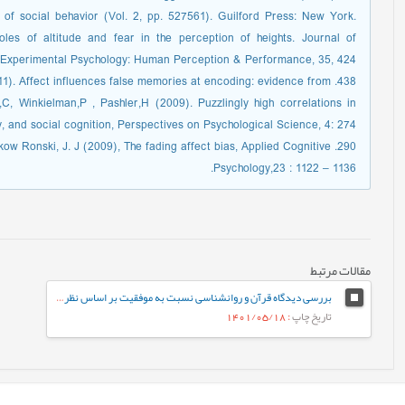
of social behavior (Vol. 2, pp. 527561). Guilford Press: New York.
oles of altitude and fear in the perception of heights. Journal of
Experimental Psychology: Human Perception & Performance, 35, 424-
438. Storbeck J, Clore GL. (2011). Affect influences false memories at encoding: evidence from
s,C, Winkielman,P , Pashler,H (2009). Puzzlingly high correlations in
, and social cognition, Perspectives on Psychological Science, 4: 274-
290. Walker, W. R. & Skow Ronski, J. J (2009), The fading affect bias, Applied Cognitive
Psychology,23 : 1122 – 1136.
مقالات مرتبط
بررسی دیدگاه قرآن و روانشناسی نسبت به موفقیت بر اساس نظریه ی زمینه ای
تاریخ چاپ
: 1401/05/18