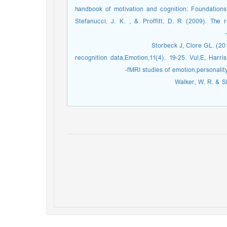
handbook of motivation and cognition: Foundations 
Stefanucci, J. K. , & Proffitt, D. R (2009). The r
recognition data,Emotion,11(4). 19-25. Vul,E, Harri
fMRI studies of emotion,personality