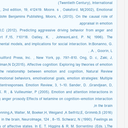
(Twentieth Century), International
, 2nd edition, 19, 412419. Moore. s , Oaksford. M(2002), Emotional
John Benjamins Publishing, Moors, A (2013). On the causal role of
appraisal in emotion.
,C (2012). Predicting aggressive driving behavior from anger and
art F,15, 710718. Oatley, K. , JohnsonLaird, P. N( 1996). The
ental models, and implications for social interaction. In:Bonanno, G.
A. , Goorin, L. ,
uilford Press, Inc. , New York, pp. 797–810. Ong, D. c, Zaki, J,
an,N D(2015). Affective cognition: Exploring lay theories of emotion,
he relationship between emotion and cognition, Natural Review
otional behaviors, emotivational goals, emotion strategies: Multiple
istentresponses. Emotion Review, 3, 1–10. Sander, D. ,Grandjean, D,
K. R , & Vuilleumier, P (2005). Emotion and attention interactions in
ng anger prosody Effects of ketamine on cognition–emotion interaction
in the brain,
ning,A, Walter, M, Boeker,H, Weigand ,A Seifritz,E, Grimmb,S (2016).
 in the brain, NeuroImage, 124 , 8–15. Schwarz, N (1990). Feelings as
s of affective states. In E. T. Higgins & R. M. Sorrentino (Eds. ),The