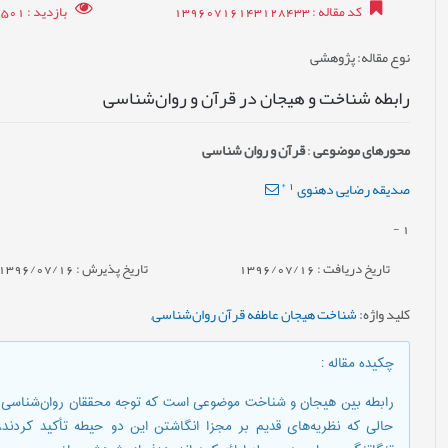
کد مقاله
: 13960716143128433
بازدید
: 11501
نوع مقاله
: پژوهشی
رابطه شناخت و هیجان در قرآن و روان‌شناسی
محورهای موضوعی
:
قرآن و روان شناسی
*
1
صدیقه رضایی دهنوی
-
1
تاریخ دریافت : 1396/07/16
تاریخ پذیرش : 1396/07/16
کلید واژه
:
شناخت هیجان عاطفه قرآن روان‌شناسی
,
چکیده مقاله
:
رابطه بین هیجان و شناخت موضوعی است که توجه محققان روان‌شناسی ر
حالی که نظریه‌های قدیم بر مجزا انگاشتن این دو حیطه تأکید کردند، 