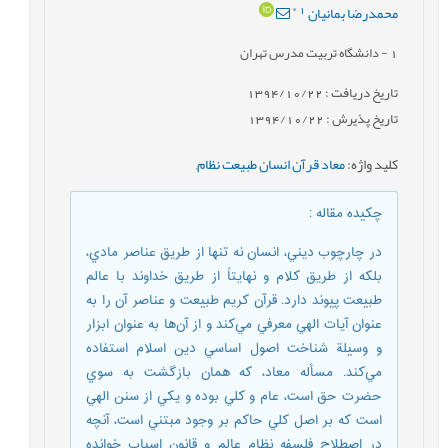
*
1
محمدرضا بمانيان
1
- دانشگاه تربيت مدرس تهران
تاریخ دریافت : 1394/10/22
تاریخ پذیرش : 1394/10/22
کلید واژه
:
معاد قرآن انسان طبیعت نظام
,
چکیده مقاله
:
در چارچوب ديني، انسان نه تنها از طريق عناصر مادي،
بلكه از طريق كلام و نهايتاً از طريق خداوند با عالم
طبيعت پيوند دارد. قرآن كريم طبیعت و عناصر آن را به
عنوان آيات الهي معرفي مي‌كند و از آن‌ها به عنوان ابزار
و وسيلة شناخت اصول اساسي دین اسلام استفاده
مي‌كند. مسأله معاد، كه همان بازگشت به سوي
حضرت حق است، عام و كلي بوده و يكي از سنن الهي
است كه بر اصل كلي حاكم بر وجود مبتني است، آنچه
در اصطلاح فلسفه نظام عالم و قانون اسباب خوانده