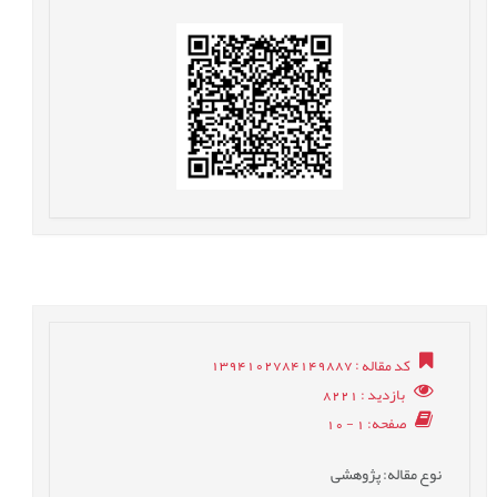
کد مقاله
: 1394102784149887
بازدید
: 8221
صفحه
: 1 - 10
نوع مقاله
: پژوهشی